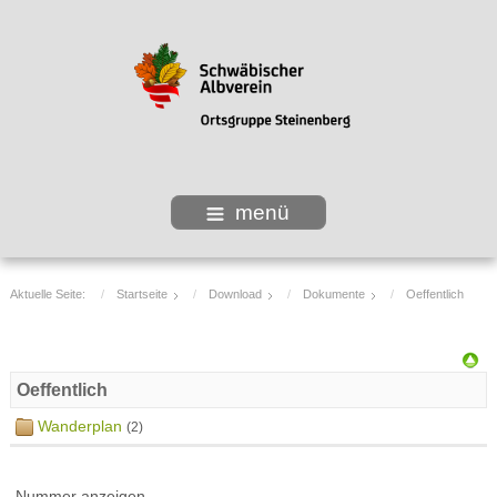
menü
Aktuelle Seite:
Startseite
Download
Dokumente
Oeffentlich
Oeffentlich
Wanderplan
(2)
Nummer anzeigen