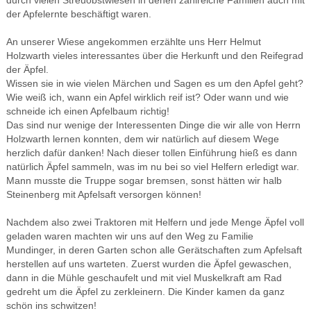
durch vielen Streuobstwiesen in denen zahlreiche Familien auch mit
der Apfelernte beschäftigt waren.
An unserer Wiese angekommen erzählte uns Herr Helmut
Holzwarth vieles interessantes über die Herkunft und den Reifegrad
der Äpfel.
Wissen sie in wie vielen Märchen und Sagen es um den Apfel geht?
Wie weiß ich, wann ein Apfel wirklich reif ist? Oder wann und wie
schneide ich einen Apfelbaum richtig!
Das sind nur wenige der Interessenten Dinge die wir alle von Herrn
Holzwarth lernen konnten, dem wir natürlich auf diesem Wege
herzlich dafür danken! Nach dieser tollen Einführung hieß es dann
natürlich Äpfel sammeln, was im nu bei so viel Helfern erledigt war.
Mann musste die Truppe sogar bremsen, sonst hätten wir halb
Steinenberg mit Apfelsaft versorgen können!
Nachdem also zwei Traktoren mit Helfern und jede Menge Äpfel voll
geladen waren machten wir uns auf den Weg zu Familie
Mundinger, in deren Garten schon alle Gerätschaften zum Apfelsaft
herstellen auf uns warteten. Zuerst wurden die Äpfel gewaschen,
dann in die Mühle geschaufelt und mit viel Muskelkraft am Rad
gedreht um die Äpfel zu zerkleinern. Die Kinder kamen da ganz
schön ins schwitzen!