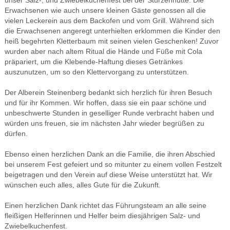
unser Salz-, und Zwiebelkuchenfest bei der Stürzenhütte. Die
Erwachsenen wie auch unsere kleinen Gäste genossen all die
vielen Leckerein aus dem Backofen und vom Grill. Während sich
die Erwachsenen angeregt unterhielten erklommen die Kinder den
heiß begehrten Kletterbaum mit seinen vielen Geschenken! Zuvor
wurden aber nach altem Ritual die Hände und Füße mit Cola
präpariert, um die Klebende-Haftung dieses Getränkes
auszunutzen, um so den Klettervorgang zu unterstützen.
Der Alberein Steinenberg bedankt sich herzlich für ihren Besuch
und für ihr Kommen. Wir hoffen, dass sie ein paar schöne und
unbeschwerte Stunden in geselliger Runde verbracht haben und
würden uns freuen, sie im nächsten Jahr wieder begrüßen zu
dürfen.
Ebenso einen herzlichen Dank an die Familie, die ihren Abschied
bei unserem Fest gefeiert und so mitunter zu einem vollen Festzelt
beigetragen und den Verein auf diese Weise unterstützt hat. Wir
wünschen euch alles, alles Gute für die Zukunft.
Einen herzlichen Dank richtet das Führungsteam an alle seine
fleißigen Helferinnen und Helfer beim diesjährigen Salz- und
Zwiebelkuchenfest.